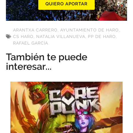
QUIERO APORTAR
ARANTXA CARRERO
,
AYUNTAMIENTO DE HARO
,
CS HARO
,
NATALIA VILLANUEVA
,
PP DE HARO
,
RAFAEL GARCÍA
También te puede
interesar...