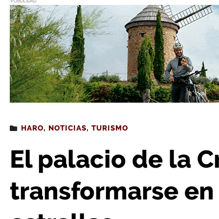
PUBLICIDAD
Estás leyendo
: El palacio de la Cruz se prepara para tran
HARO
,
NOTICIAS
,
TURISMO
El palacio de la 
transformarse en 