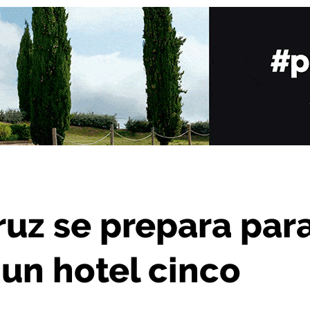
sformarse en un hotel cinco estrellas
Cruz se prepara par
un hotel cinco