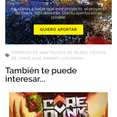
Ayúdanos a hacer que este proyecto, el proyecto
de todos, siga adelante. Con tu aportación es
posible.
QUIERO APORTAR
COFRADÍA DE SAN FELICES DE BILIBIO
,
FIESTAS
DE JUNIO 2026
,
RAMIRO LUZURIAGA
También te puede
interesar...