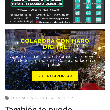
COLABORA CON HARO
DIGITAL
Ayúdanos a hacer que este proyecto, el proyecto
de todos, siga adelante. Con tu aportación es
posible.
QUIERO APORTAR
FUNDACIÓN LOEWE
,
RAFA PÉREZ
También te puede