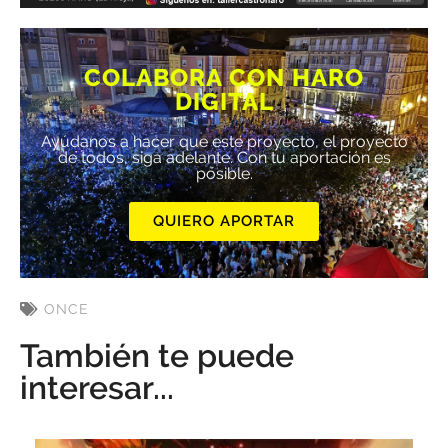
COLABORA CON HARO
DIGITAL
Ayúdanos a hacer que este proyecto, el proyecto
de todos, siga adelante. Con tu aportación es
posible.
QUIERO APORTAR
ONCE
También te puede
interesar...