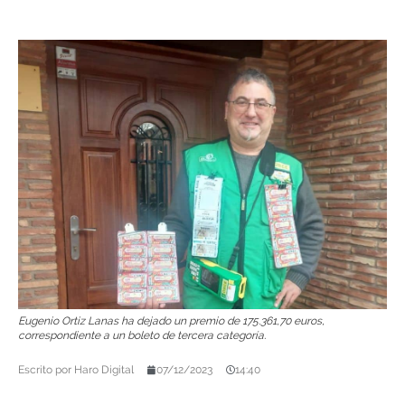
Eugenio Ortiz Lanas ha dejado un premio de 175.361,70 euros,
correspondiente a un boleto de tercera categoría.
Escrito por
Haro Digital
07/12/2023
14:40