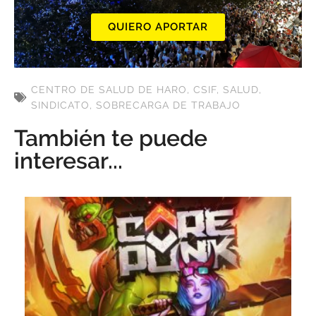
QUIERO APORTAR
CENTRO DE SALUD DE HARO
,
CSIF
,
SALUD
,
SINDICATO
,
SOBRECARGA DE TRABAJO
También te puede
interesar...