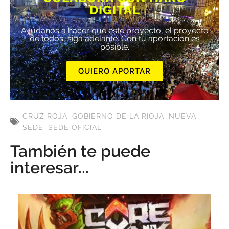
DIGITAL
Ayúdanos a hacer que este proyecto, el proyecto
de todos, siga adelante. Con tu aportación es
posible.
QUIERO APORTAR
CRUZ ROJA
,
GOBIERNO DE LA RIOJA
,
NUEVA
SEDE
,
SEDE OFICIAL
También te puede
interesar...