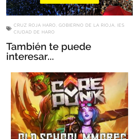
CRUZ ROJA HARO
,
GOBIERNO DE LA RIOJA
,
IES
CIUDAD DE HARO
También te puede
interesar...