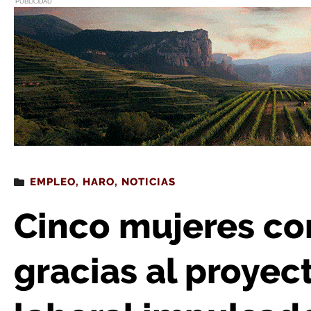
PUBLICIDAD
Estás leyendo
: Cinco mujeres consiguen un empleo gracias al proyec
EMPLEO
,
HARO
,
NOTICIAS
Cinco mujeres c
gracias al proyec