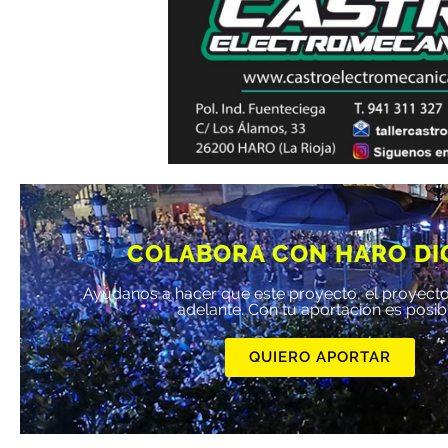
COLABORA CON HARO DI
Ayúdanos a hacer que este proyecto, el proyecto
adelante. Con tu aportación es posib
QUIERO APORTAR