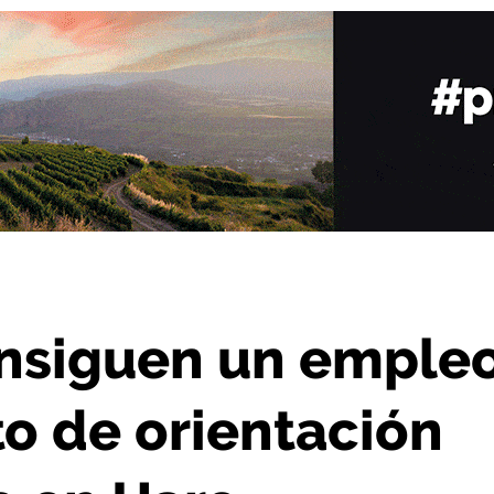
to de orientación laboral impulsado en Haro
onsiguen un emple
to de orientación