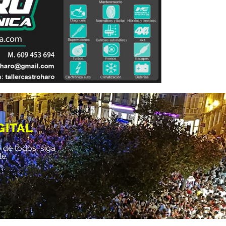
GITAL
 de todos, siga
le.