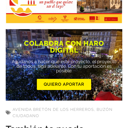
COLABORA CON HARO
DIGITAL
Ayúdanos a hacer que este proyecto, el proyecto
de todos, siga adelante. Con tu aportación es
posible.
QUIERO APORTAR
AVENIDA BRETÓN DE LOS HERREROS
,
BUZÓN
CIUDADANO