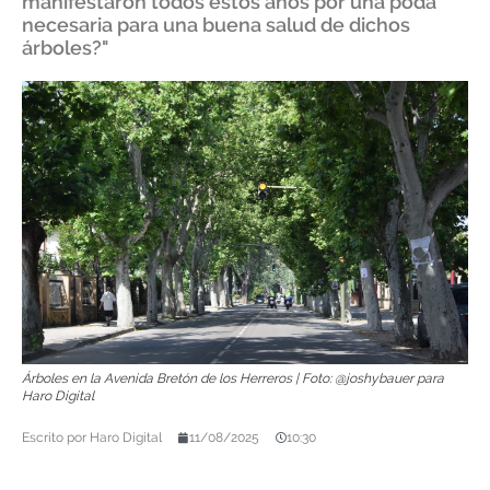
manifestaron todos estos años por una poda
necesaria para una buena salud de dichos
árboles?"
Árboles en la Avenida Bretón de los Herreros | Foto: @joshybauer para
Haro Digital
Escrito por
Haro Digital
11/08/2025
10:30