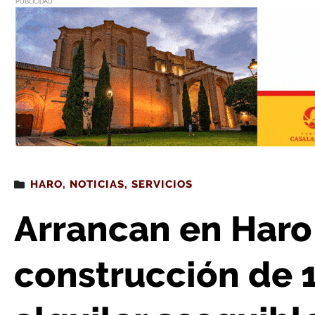
PUBLICIDAD
Estás leyendo
: Arrancan en Haro las obras de construcción de 11 viviendas de al
HARO
,
NOTICIAS
,
SERVICIOS
Arrancan en Haro
construcción de 1