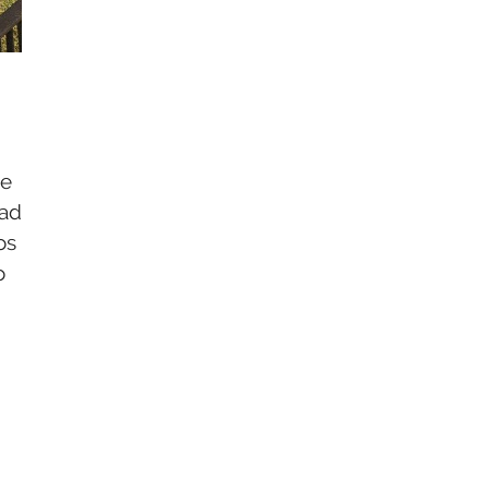
de
dad
os
o