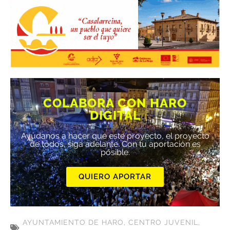
COLABORA CON HARO
DIGITAL
Ayúdanos a hacer que este proyecto, el proyecto
de todos, siga adelante. Con tu aportación es
posible.
QUIERO APORTAR
AYUNTAMIENTO DE HARO
,
CENTRO JUVENIL
,