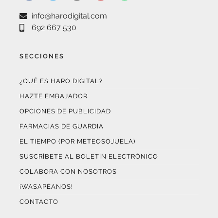
SECCIONES
¿QUÉ ES HARO DIGITAL?
HAZTE EMBAJADOR
OPCIONES DE PUBLICIDAD
FARMACIAS DE GUARDIA
EL TIEMPO (POR METEOSOJUELA)
SUSCRÍBETE AL BOLETÍN ELECTRÓNICO
COLABORA CON NOSOTROS
¡WASAPÉANOS!
CONTACTO
AUDITADO POR OJD INTERACTIVA
Este medio digital
ha certificado sus datos de audiencia
a través de
OJD Interactiva
con el apoyo del
Gobierno