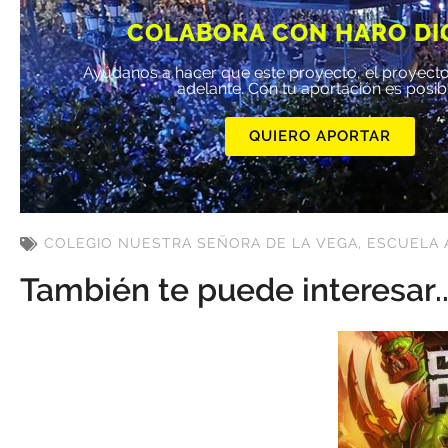
COLABORA CON HARO DI
Ayúdanos a hacer que este proyecto, el proyecto
adelante. Con tu aportación es posib
QUIERO APORTAR
COLEGIO NUESTRA SEÑORA DE LA VEGA
,
ESCUELA 
También te puede interesar..