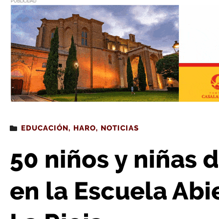
PUBLICIDAD
Estás leyendo
: 50 niños y niñas de Haro participan en la 
EDUCACIÓN
,
HARO
,
NOTICIAS
50 niños y niñas 
en la Escuela Abi