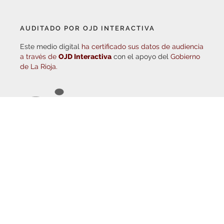
EL TIEMPO (POR METEOSOJUELA)
SUSCRÍBETE AL BOLETÍN ELECTRÓNICO
COLABORA CON NOSOTROS
¡WASAPÉANOS!
CONTACTO
AUDITADO POR OJD INTERACTIVA
Este medio digital
ha certificado sus datos de audiencia
a través de
OJD Interactiva
con el apoyo del
Gobierno
de La Rioja.