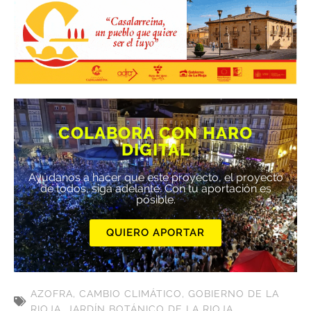
COLABORA CON HARO
DIGITAL
Ayúdanos a hacer que este proyecto, el proyecto
de todos, siga adelante. Con tu aportación es
posible.
QUIERO APORTAR
AZOFRA
,
CAMBIO CLIMÁTICO
,
GOBIERNO DE LA
RIOJA
,
JARDÍN BOTÁNICO DE LA RIOJA