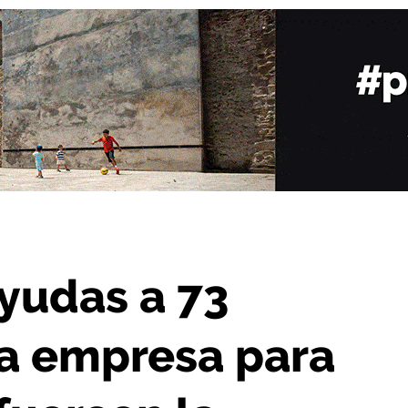
 desbroces que refuercen la prevención de incendios
ayudas a 73
na empresa para