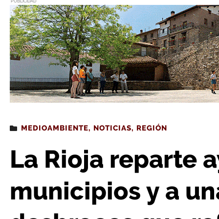
PUBLICIDAD
Estás leyendo
: La Rioja reparte ayudas a 73 municipios y a una empresa para
MEDIOAMBIENTE
,
NOTICIAS
,
REGIÓN
La Rioja reparte 
municipios y a u