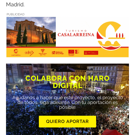
Madrid.
PUBLICIDAD
COLABORA CON HARO
DIGITAL
Ayúdanos a hacer que este proyecto, el proyecto
de todos, siga adelante. Con tu aportación es
posible.
QUIERO APORTAR