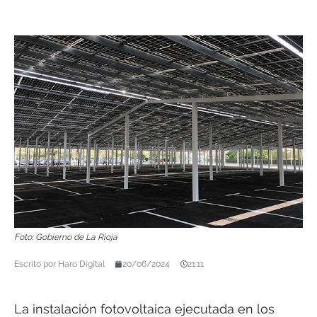
Foto: Gobierno de La Rioja
Escrito por
Haro Digital
20/06/2024
21:11
La instalación fotovoltaica ejecutada en los