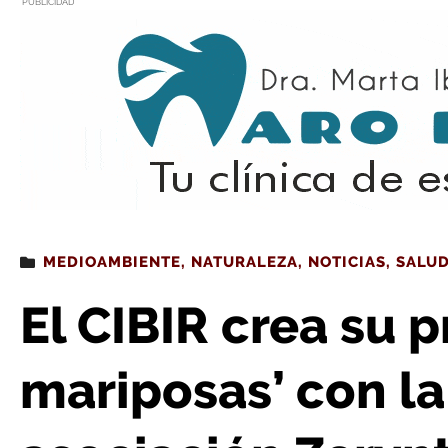
PUBLICIDAD
Estás leyendo
: El CIBIR crea su primer ‘Oasis de mariposas’ con 
MEDIOAMBIENTE
,
NATURALEZA
,
NOTICIAS
,
SALU
El CIBIR crea su p
mariposas’ con la