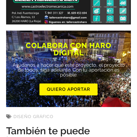
COLABORA CON HARO
DIGITAL
Ayúdanos a hacer que este proyecto, el proyecto
de todos, siga adelante. Con tu aportación es
posible.
QUIERO APORTAR
DISEÑO GRÁFICO
También te puede