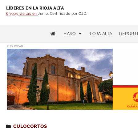
LÍDERES EN LA RIOJA ALTA
63.999 visitas en
Junio. Certificado por OJD.
HARO
RIOJA ALTA
DEPORT
PUBLICIDAD
Estás leyendo
: Ya queda menos para ‘Battle: Lo
CULOCORTOS