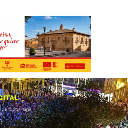
GITAL
 de todos, siga
le.