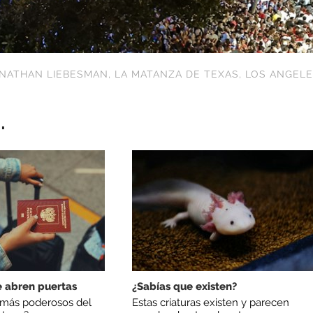
NATHAN LIEBESMAN
,
LA MATANZA DE TEXAS
,
LOS ANGEL
.
 abren puertas
¿Sabías que existen?
 más poderosos del
Estas criaturas existen y parecen