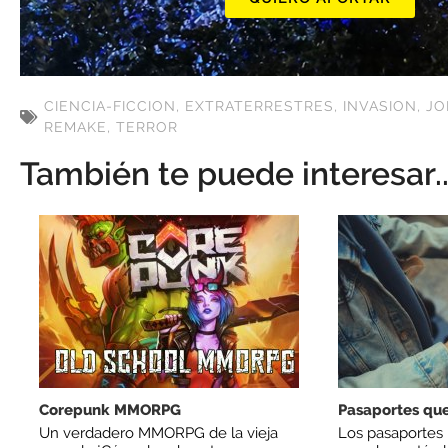
CIENCIA-FICCION
,
EXTRATERRESTRES
,
INVASION
,
JO
REMAKE
,
TERROR
También te puede interesar..
Corepunk MMORPG
Pasaportes que
Un verdadero MMORPG de la vieja
Los pasaportes