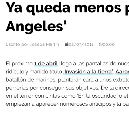
Ya queda menos p
Angeles’
Escrito por
Joseba Martín
02/03/2011
00:00
El próximo
1 de abril
llega a las pantallas de nue
ridículo y manido título
‘Invasión a la tierra’
.
Aaron
batallón de marines, plantarán cara a unos extrat
perrerías por conseguir sus objetivos. De la dire
en el terror con cintas como ‘En la oscuridad’ o e
empiezan a aparecer numerosos anticipos y la pági