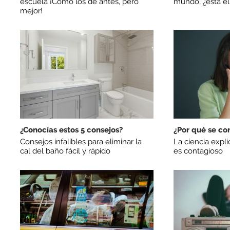
escuela ¡Cómo los de antes, pero
mundo, ¿está el
mejor!
¿Conocías estos 5 consejos?
¿Por qué se co
Consejos infalibles para eliminar la
La ciencia expl
cal del baño fácil y rápido
es contagioso