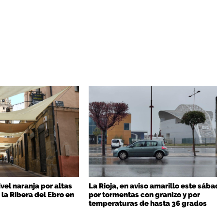
ivel naranja por altas
La Rioja, en aviso amarillo este sáb
la Ribera del Ebro en
por tormentas con granizo y por
temperaturas de hasta 36 grados