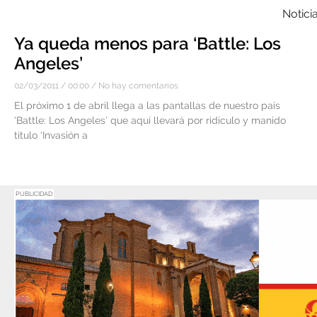
Notici
Ya queda menos para ‘Battle: Los
Angeles’
02/03/2011
00:00
No hay comentarios
El próximo 1 de abril llega a las pantallas de nuestro país
‘Battle: Los Angeles’ que aquí llevará por ridículo y manido
título ‘Invasión a
PUBLICIDAD