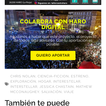
COLABORA CON HARO
DIGITAL
Ayúdanos a hacer que este proyecto, el proyecto
de todos, siga adelante. Con tu aportación es
posible.
QUIERO APORTAR
CHRIS NOLAN
,
CIENCIA-FICCION
,
ESTRENO
,
EXPLORACIÓN
,
HOGAR
,
INTERESTELAR
,
INTERSTELLAR
,
JESSICA CHASTAIN
,
MATHEW
MCCONAUGHEY
,
SALVACIÓN
,
VIAJE
También te puede