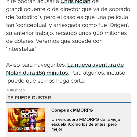
Y le podrán acusar a
Chris Nolan
de
grandilocuente o de director que va de sobrado
(de ‘subidito”), pero el caso es que una película
tan ‘conceptual’ y arriesgada como fue ‘Origen’,
su anterior trabajo, recaudó unos 900 millones
de dólares. Veremos qué sucede con
‘Interstellar’
Aviso para navegantes.
La nueva aventura de
Nolan dura 169 minutos
. Para algunos, incluso,
puede que se nos haga corta.
PUBLICIDAD
TE PUEDE GUSTAR
Corepunk MMORPG
Un verdadero MMORPG de la vieja
escuela ¡Cómo los de antes, pero
mejor!