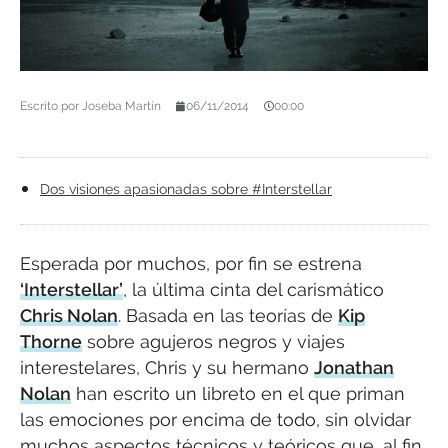
Escrito por
Joseba Martín
06/11/2014
00:00
Dos visiones apasionadas sobre #Interstellar
Esperada por muchos, por fin se estrena
‘Interstellar’
, la última cinta del carismático
Chris Nolan
. Basada en las teorías de
Kip
Thorne
sobre agujeros negros y viajes
interestelares, Chris y su hermano
Jonathan
Nolan
han escrito un libreto en el que priman
las emociones por encima de todo, sin olvidar
muchos aspectos técnicos y teóricos que, al fin