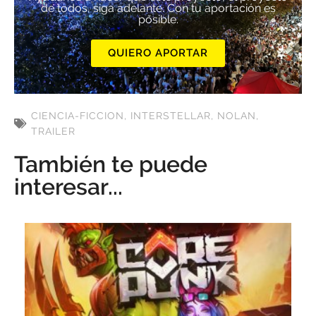
de todos, siga adelante. Con tu aportación es
posible.
QUIERO APORTAR
CIENCIA-FICCION
,
INTERSTELLAR
,
NOLAN
,
TRAILER
También te puede
interesar...