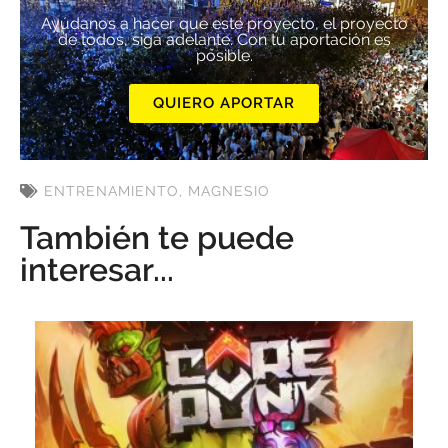
Ayúdanos a hacer que este proyecto, el proyecto
de todos, siga adelante. Con tu aportación es
posible.
QUIERO APORTAR
ENTRENAMIENTO
,
MAGNESIO
También te puede
interesar...