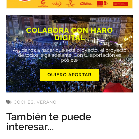
COLABORA CON HARO
DIGITAL
Ayúdanos a hacer que este proyecto, el proyecto
de todos, siga adelante. Con tu aportación es
posible.
QUIERO APORTAR
COCHES
,
VERANO
También te puede
interesar...