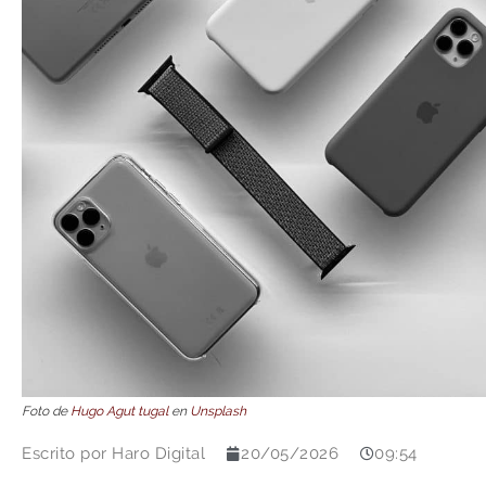
Foto de
Hugo Agut tugal
en
Unsplash
Escrito por
Haro Digital
20/05/2026
09:54