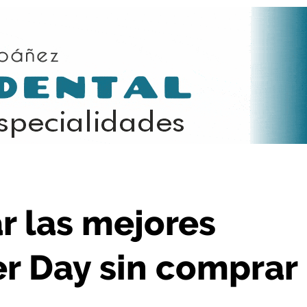
 el Cyber Day sin comprar de más?
 las mejores
er Day sin comprar