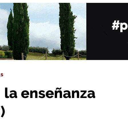
tre institutos (II)
AS
: la enseñanza
)