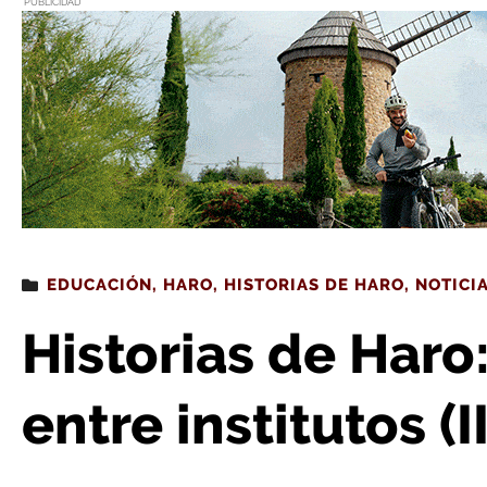
PUBLICIDAD
Estás leyendo
: Historias de Haro: la enseñanza en
EDUCACIÓN
,
HARO
,
HISTORIAS DE HARO
,
NOTICI
Historias de Haro
entre institutos (II