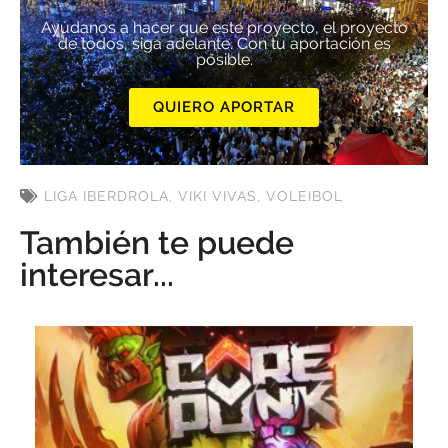
Ayúdanos a hacer que este proyecto, el proyecto
de todos, siga adelante. Con tu aportación es
posible.
QUIERO APORTAR
LIGA IBERDROLA
,
VIKI VIVAS
,
VOLEIBOL
También te puede
interesar...