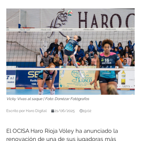
Vicky Vivas al saque | Foto: Donézar Fotógrafos
Escrito por
Haro Digital
21/06/2025
19:02
El OCISA Haro Rioja Vóley ha anunciado la
renovación de una de sus jugadoras más