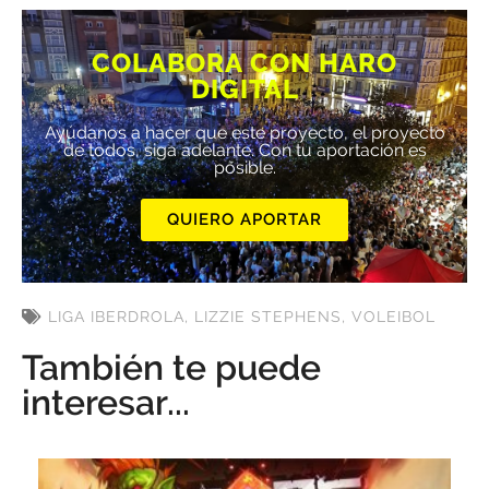
COLABORA CON HARO
DIGITAL
Ayúdanos a hacer que este proyecto, el proyecto
de todos, siga adelante. Con tu aportación es
posible.
QUIERO APORTAR
LIGA IBERDROLA
,
LIZZIE STEPHENS
,
VOLEIBOL
También te puede
interesar...