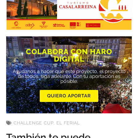
COLABORA CON HARO
DIGITAL
Ayúdanos a hacer que este proyecto, el proyecto
de todos, siga adelante. Con tu aportación es
posible.
QUIERO APORTAR
CHALLENGE CUP
,
EL FERIAL
También te puede