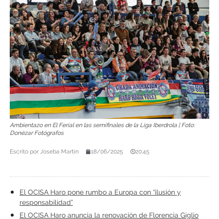
Ambientazo en El Ferial en las semifinales de la Liga Iberdrola | Foto:
Donézar Fotógrafos
Escrito por
Joseba Martín
18/06/2025
20:45
El OCISA Haro pone rumbo a Europa con “ilusión y
responsabilidad”
El OCISA Haro anuncia la renovación de Florencia Giglio