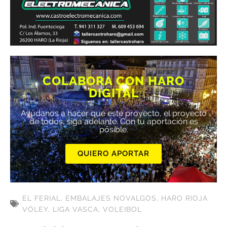
COLABORA CON HARO
DIGITAL
Ayúdanos a hacer que este proyecto, el proyecto
de todos, siga adelante. Con tu aportación es
posible.
QUIERO APORTAR
EL FERIAL
,
EMBALAJES NOVALGOS
,
HARO RIOJA
VÓLEY
,
LIGA VASCA
,
VOLEIBOL