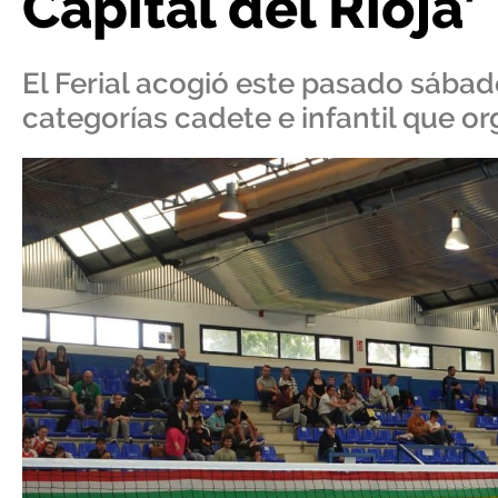
Capital del Rioja’
El Ferial acogió este pasado sábad
categorías cadete e infantil que o