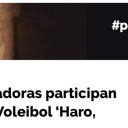
eo de Voleibol ‘Haro, Capital del Rioja’
adoras participan
Voleibol ‘Haro,