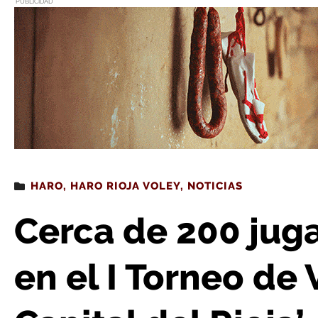
PUBLICIDAD
Estás leyendo
: Cerca de 200 jugadoras participan en el I Torn
HARO
,
HARO RIOJA VOLEY
,
NOTICIAS
Cerca de 200 jug
en el I Torneo de 