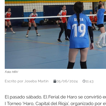
Foto: HRV
Escrito por
Joseba Martín
05/06/2024
11:43
El pasado sábado, El Ferial de Haro se convirtió e
I Torneo ‘Haro, Capital del Rioja’, organizado por