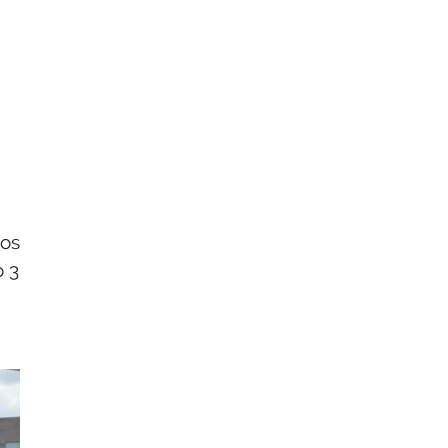
íos
o 3