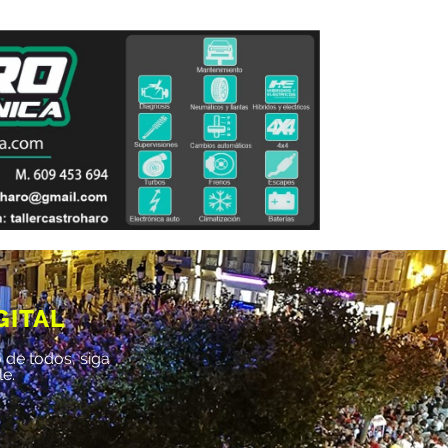
GITAL
 de todos, siga
le.