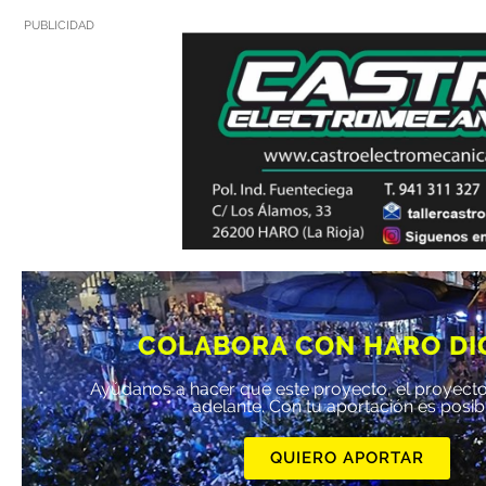
PUBLICIDAD
COLABORA CON HARO DI
Ayúdanos a hacer que este proyecto, el proyecto
adelante. Con tu aportación es posib
QUIERO APORTAR