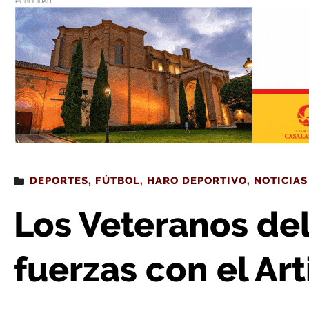
PUBLICIDAD
Estás leyendo
: Los Veteranos del Haro miden fuer
DEPORTES
,
FÚTBOL
,
HARO DEPORTIVO
,
NOTICIAS
Los Veteranos de
fuerzas con el Ar