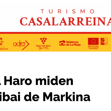
zas con el Artibai de Markina
l Haro miden
tibai de Markina