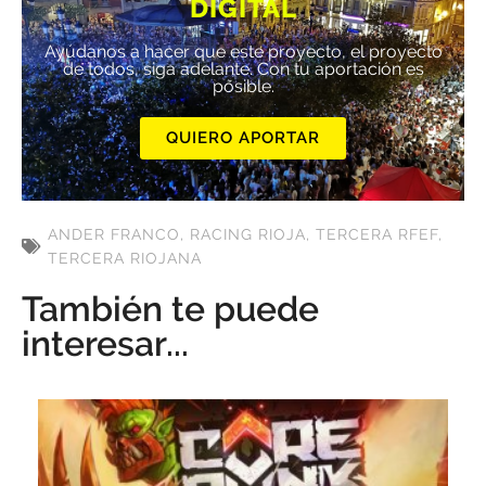
DIGITAL
Ayúdanos a hacer que este proyecto, el proyecto
de todos, siga adelante. Con tu aportación es
posible.
QUIERO APORTAR
ANDER FRANCO
,
RACING RIOJA
,
TERCERA RFEF
,
TERCERA RIOJANA
También te puede
interesar...