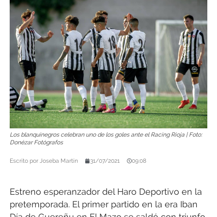
Los blanquinegros celebran uno de los goles ante el Racing Rioja | Foto:
Donézar Fotógrafos
Escrito por
Joseba Martín
31/07/2021
09:08
Estreno esperanzador del Haro Deportivo en la
pretemporada. El primer partido en la era Iban
Día de Guereñu en El Mazo se saldó con triunfo