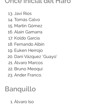
Once inicial del Haro
Javi Rios
Tomás Calvo
Martín Gómez
Alain Gamarra
Koldo García
Fernando Albín
Euken Herrojo
Dani Vázquez ‘Guayo’
Álvaro Marcos
Bruno Meoqui
Ander Franco.
Banquillo
Álvaro Iso