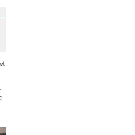
el
o
e