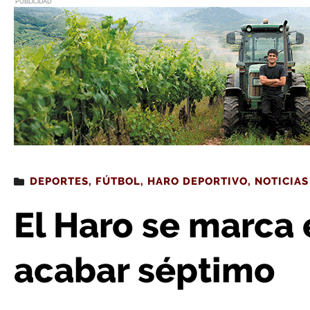
PUBLICIDAD
Estás leyendo
: El Haro se marca el objetivo de
DEPORTES
,
FÚTBOL
,
HARO DEPORTIVO
,
NOTICIAS
El Haro se marca 
acabar séptimo