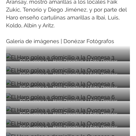
Aransay, mostró amarillas a los locales Faik
Zukic, Tenorio y Diego Jiménez, y por parte del
Haro enseño cartulinas amarillas a Ibai, Luis,
Koldo, Albín y Aritz.
Galería de imágenes | Donézar Fotógrafos
SD Oyonesa 0 – Haro Deportivo 4 | Foto: Donézar
Fotógrafos
SD Oyonesa 0 – Haro Deportivo 4 | Foto: Donézar
Fotógrafos
SD Oyonesa 0 – Haro Deportivo 4 | Foto: Donézar
Fotógrafos
SD Oyonesa 0 – Haro Deportivo 4 | Foto: Donézar
Fotógrafos
SD Oyonesa 0 – Haro Deportivo 4 | Foto: Donézar
Fotógrafos
SD Oyonesa 0 – Haro Deportivo 4 | Foto: Donézar
Fotógrafos