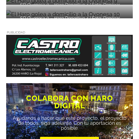
SD Oyonesa 0 – Haro Deportivo 4 | Foto: Donézar
Fotógrafos
SD Oyonesa 0 – Haro Deportivo 4 | Foto: Donézar
Fotógrafos
PUBLICIDAD
COLABORA CON HARO
DIGITAL
Ayúdanos a hacer que este proyecto, el proyecto
de todos, siga adelante. Con tu aportación es
posible.