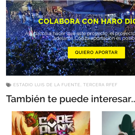
COLABORA CON HARO DI
Ayúdanos a hacer que este proyecto, el proyecto
adelante. Con tu aportación es posib
QUIERO APORTAR
ESTADIO LUIS DE LA FUENTE
,
TERCERA RFEF
También te puede interesar..