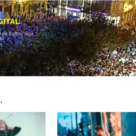
GITAL
 de todos, siga
le.
.