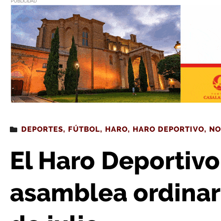
PUBLICIDAD
Estás leyendo
: El Haro Deportivo celebrará asamblea o
DEPORTES
,
FÚTBOL
,
HARO
,
HARO DEPORTIVO
,
NO
El Haro Deportivo
asamblea ordinari