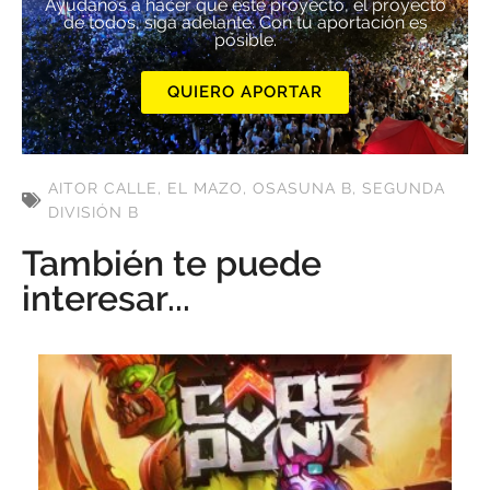
Ayúdanos a hacer que este proyecto, el proyecto
de todos, siga adelante. Con tu aportación es
posible.
QUIERO APORTAR
AITOR CALLE
,
EL MAZO
,
OSASUNA B
,
SEGUNDA
DIVISIÓN B
También te puede
interesar...