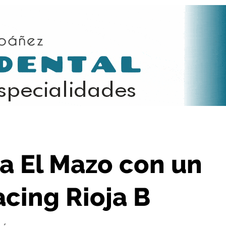
 empate ante el Racing Rioja B
 a El Mazo con un
cing Rioja B