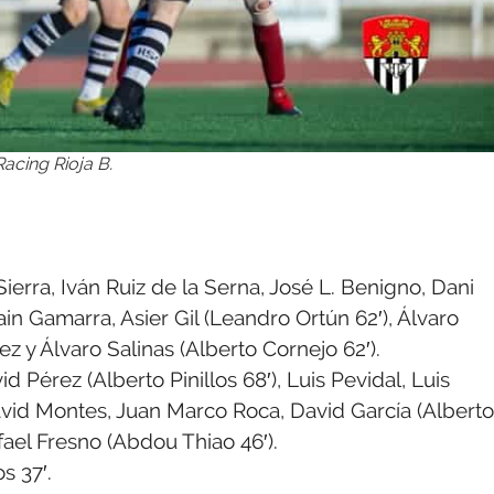
acing Rioja B.
ierra, Iván Ruiz de la Serna, José L. Benigno, Dani
ain Gamarra, Asier Gil (Leandro Ortún 62′), Álvaro
 y Álvaro Salinas (Alberto Cornejo 62′).
 Pérez (Alberto Pinillos 68′), Luis Pevidal, Luis
vid Montes, Juan Marco Roca, David García (Alberto
afael Fresno (Abdou Thiao 46′).
s 37′.