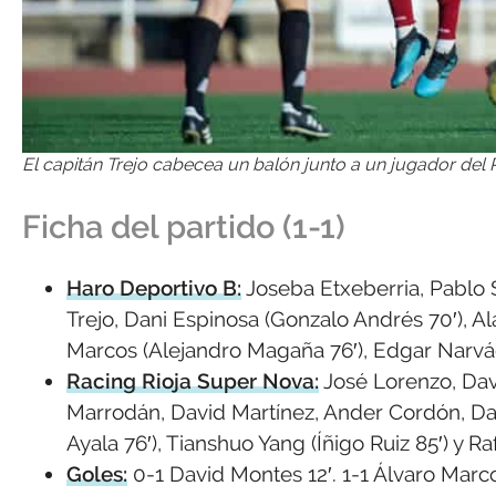
El capitán Trejo cabecea un balón junto a un jugador del R
Ficha del partido (1-1)
Haro Deportivo B:
Joseba Etxeberria, Pablo S
Trejo, Dani Espinosa (Gonzalo Andrés 70′), Al
Marcos (Alejandro Magaña 76′), Edgar Narváez
Racing Rioja Super Nova:
José Lorenzo, David
Marrodán, David Martínez, Ander Cordón, Da
Ayala 76′), Tianshuo Yang (Íñigo Ruiz 85′) y R
Goles:
0-1 David Montes 12′. 1-1 Álvaro Marco