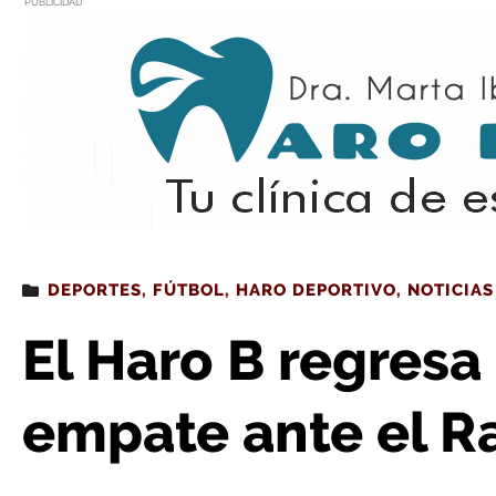
PUBLICIDAD
Estás leyendo
: El Haro B regresa a El Mazo con un
DEPORTES
,
FÚTBOL
,
HARO DEPORTIVO
,
NOTICIAS
El Haro B regresa
empate ante el Ra