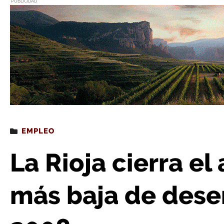
PUBLICIDAD
Estás leyendo
: La Rioja cierra el año con la cifra má
EMPLEO
La Rioja cierra el
más baja de des