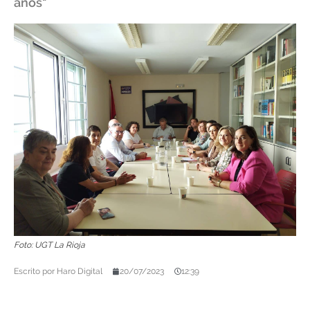
años"
Foto: UGT La Rioja
Escrito por
Haro Digital
20/07/2023
12:39