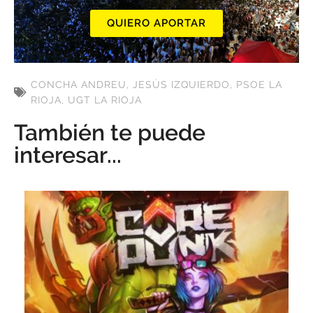
QUIERO APORTAR
CONCHA ANDREU
,
JESÚS IZQUIERDO
,
PSOE LA
RIOJA
,
UGT LA RIOJA
También te puede
interesar...