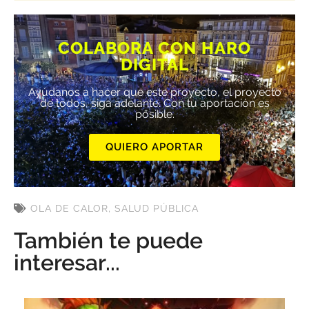
COLABORA CON HARO
DIGITAL
Ayúdanos a hacer que este proyecto, el proyecto
de todos, siga adelante. Con tu aportación es
posible.
QUIERO APORTAR
OLA DE CALOR
,
SALUD PÚBLICA
También te puede
interesar...