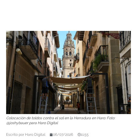
Colocación de toldos contra el sol en la Herradura en Haro: Foto:
@joshybauer para Haro Digital
Escrito por
Haro Digital
06/07/2026
11:55