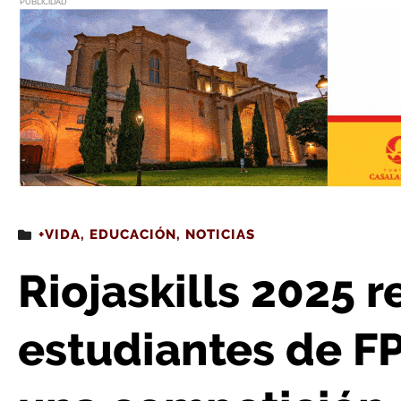
PUBLICIDAD
Estás leyendo
: Riojaskills 2025 reunirá a más de 100 estudiantes de FP en R
+VIDA
,
EDUCACIÓN
,
NOTICIAS
Riojaskills 2025 
estudiantes de F