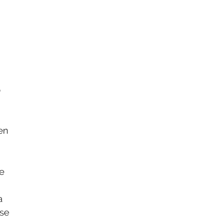
o
en
e
a
 se