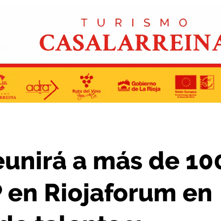
iojaforum en una competición de talento y destrezas
reunirá a más de 10
P en Riojaforum en