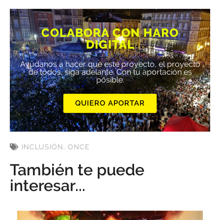
COLABORA CON HARO
DIGITAL
Ayúdanos a hacer que este proyecto, el proyecto
de todos, siga adelante. Con tu aportación es
posible.
QUIERO APORTAR
INCLUSIÓN
,
ONCE
También te puede
interesar...