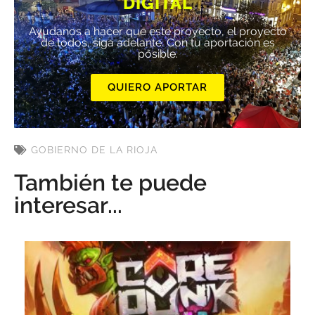
DIGITAL
Ayúdanos a hacer que este proyecto, el proyecto
de todos, siga adelante. Con tu aportación es
posible.
QUIERO APORTAR
GOBIERNO DE LA RIOJA
También te puede
interesar...