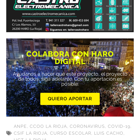
COLABORA CON HARO
DIGITAL
Ayúdanos a hacer que este proyecto, el proyecto
de todos, siga adelante. Con tu aportación es
posible.
QUIERO APORTAR
ANPE
,
CCOO LA RIOJA
,
CORONAVIRUS
,
COVID-19
,
CSIF LA RIOJA
,
CURSO ESCOLAR
,
LUIS CACHO
,