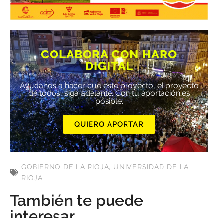
COLABORA CON HARO
DIGITAL
Ayúdanos a hacer que este proyecto, el proyecto
de todos, siga adelante. Con tu aportación es
posible.
QUIERO APORTAR
GOBIERNO DE LA RIOJA
,
UNIVERSIDAD DE LA
RIOJA
También te puede
interesar...