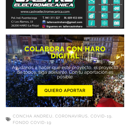
COLABORA CON HARO
DIGITAL
Ayúdanos a hacer que este proyecto, el proyecto
de todos, siga adelante. Con tu aportación es
posible.
QUIERO APORTAR
CONCHA ANDREU
,
CORONAVIRUS
,
COVID-19
,
FONDO COVID-19