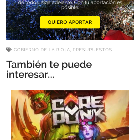
de todos, siga adelante. Con tu aportación es
posible.
QUIERO APORTAR
GOBIERNO DE LA RIOJA
,
PRESUPUESTOS
También te puede
interesar...