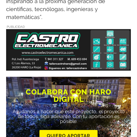
inspirando a la próxima generación de
científicas, tecnólogas, ingenieras y
matemáticas”.
PUBLICIDAD
COLABORA CON HARO
DIGITAL
Ayúdanos a hacer que este proyecto, el proyecto
de todos, siga adelante. Con tu aportación es
posible.
QUIERO APORTAR