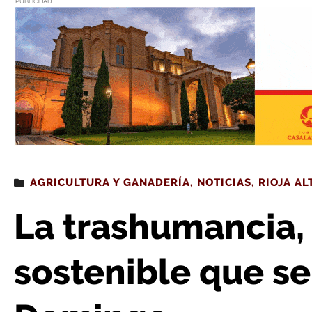
PUBLICIDAD
Estás leyendo
: La trashumancia, una tradición sostenib
AGRICULTURA Y GANADERÍA
,
NOTICIAS
,
RIOJA AL
La trashumancia, 
sostenible que s