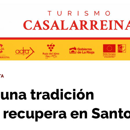
le que se recupera en Santo Domingo
TA
una tradición
e recupera en Sant